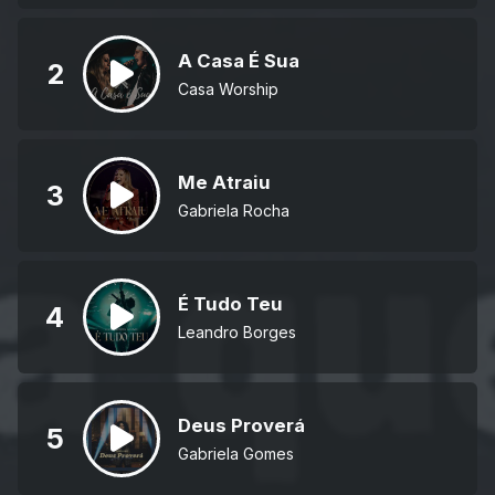
A Casa É Sua
2
Casa Worship
Me Atraiu
3
Gabriela Rocha
É Tudo Teu
4
Leandro Borges
Deus Proverá
5
Gabriela Gomes